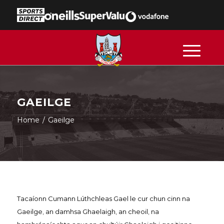
GAEILGE
Home
/
Gaeilge
Tacaíonn Cumann Lúthchleas Gael le cur chun cinn na
Gaeilge, an damhsa Ghaelaigh, an cheoil, na