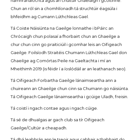
hamhránaíochta agus an chultúir Ghaelaigh i gcoitinne.
Chun an ról sin a chomhlíonadh tá struchtúir éagsúla i
bhfeidhm ag Cumann Lúthchleas Gael.
Tá Coiste Náisiúnta na Gaeilge lonnaithe i bPáirc an
Chrócaigh chun polasaí a fhorbairt chun an Ghaeilge a
chur chun cinn go praiticiúil i gcomhar leis an Oifigeach
Gaeilge. Foilsíodh Straitéis Chumann Lúthchleas Gael don
Ghaeilge ag Comórtas Peile na Gaeltachta i mí an
Mheithimh 2019 (is féidir í a íoslódáil ar an leathanach seo).
Tá Oifigeach Forbartha Gaeilge lánaimseartha ann a
chuireann an Ghaeilge chun cinn sa Chumann go náisiúnta.
Tá Oifigeach Gaeilge lánaimseartha i gcúige Uladh, freisin.
Tá coistí i ngach contae agus i ngach cúige.
Tá sé de dhualgas ar gach club sa tír Oifigeach
Gaeilge/Cultúir a cheapadh.
Tá dhá leabhrán ann le treoir agus cabhair a thabhairt do