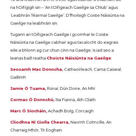
na hOifigigh sin – ‘An tOifigeach Gaeilge sa Chlub’ agus
‘Leabhrán Téarmaí Gaeilge’. D’fhoilsigh Coiste Náisiúnta na
Gaeilge na leabhráin sin.
Tugann an tOifigeach Gaeilge i gcomhar le Coiste
Náisiúnta na Gaeilge cabhair agus tacaíocht do eagrais
eile a bhíonn ag cur chun cinn na Gaeilge. Is iad seo a
leanas baill reatha
Choiste Náisiúnta na Gaeilge
:
Seosamh Mac Donncha,
Cathaoirleach, Carna Caiseal,
Gaillimh
Jamie Ó Tuama,
Rúnaí, Dún Doire, An Mhí
Cormac Ó Donnchú,
Na Fianna, Áth Cliath
Marc Ó Síocháin,
Achadh Bolg, Corcaigh
Cliodhna Ní Giolla Chearra,
Naomh Colmcille, An
Charraig Mhór, Tír Eoghain