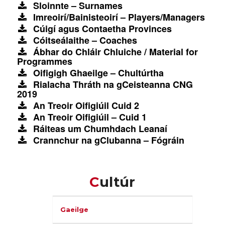
Sloinnte – Surnames
Imreoirí/Bainisteoirí – Players/Managers
Cúigí agus Contaetha Provinces
Cóitseálaithe – Coaches
Ábhar do Chláir Chluiche / Material for
Programmes
Oifigigh Ghaeilge – Chultúrtha
Rialacha Thráth na gCeisteanna CNG
2019
An Treoir Oifigiúil Cuid 2
An Treoir Oifigiúil – Cuid 1
Ráiteas um Chumhdach Leanaí
Crannchur na gClubanna – Fógráin
C
Ultúr
Gaeilge