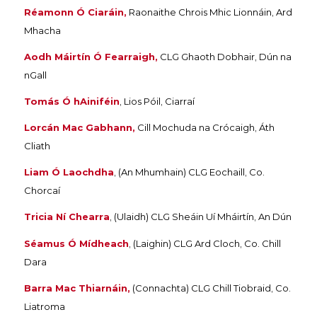
Réamonn Ó Ciaráin,
Raonaithe Chrois Mhic Lionnáin, Ard
Mhacha
Aodh Máirtín Ó Fearraigh,
CLG Ghaoth Dobhair, Dún na
nGall
Tomás Ó hAiniféin
, Lios Póil, Ciarraí
Lorcán Mac Gabhann,
Cill Mochuda na Crócaigh, Áth
Cliath
Liam Ó Laochdha
, (An Mhumhain) CLG Eochaill, Co.
Chorcaí
Tricia Ní Chearra
, (Ulaidh) CLG Sheáin Uí Mháirtín, An Dún
Séamus Ó Mídheach
, (Laighin) CLG Ard Cloch, Co. Chill
Dara
Barra Mac Thiarnáin,
(Connachta) CLG Chill Tiobraid, Co.
Liatroma