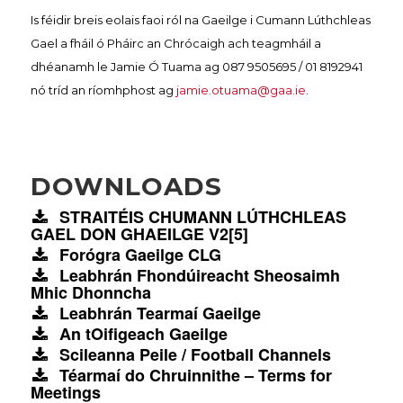
Is féidir breis eolais faoi ról na Gaeilge i Cumann Lúthchleas
Gael a fháil ó Pháirc an Chrócaigh ach teagmháil a
dhéanamh le Jamie Ó Tuama ag 087 9505695 / 01 8192941
nó tríd an ríomhphost ag
jamie.otuama@gaa.ie
.
DOWNLOADS
STRAITÉIS CHUMANN LÚTHCHLEAS
GAEL DON GHAEILGE V2[5]
Forógra Gaeilge CLG
Leabhrán Fhondúireacht Sheosaimh
Mhic Dhonncha
Leabhrán Tearmaí Gaeilge
An tOifigeach Gaeilge
Scileanna Peile / Football Channels
Téarmaí do Chruinnithe – Terms for
Meetings